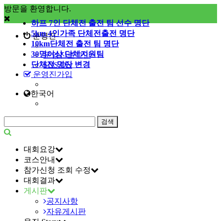
방문을 환영합니다.
하프 7인 단체전 출전 팀 선수 명단
5km 4인가족 단체전출전 명단
운영진
10km단체전 출전 팀 명단
30명이상 단체지원팀
운영진로그인
단체전 명단 변경
SNS ON
운영진가입
한국어
대회요강
코스안내
참가신청 조회 수정
대회결과
게시판
공지사항
자유게시판