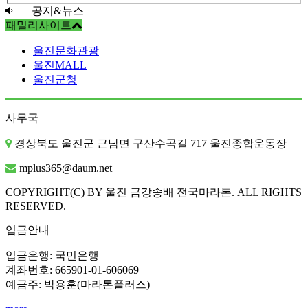
공지&뉴스
패밀리사이트
울진문화관광
울진MALL
울진군청
사무국
경상북도 울진군 근남면 구산수곡길 717 울진종합운동장
mplus365@daum.net
COPYRIGHT(C) BY 울진 금강송배 전국마라톤. ALL RIGHTS
RESERVED.
입금안내
입금은행: 국민은행
계좌번호: 665901-01-606069
예금주: 박용훈(마라톤플러스)