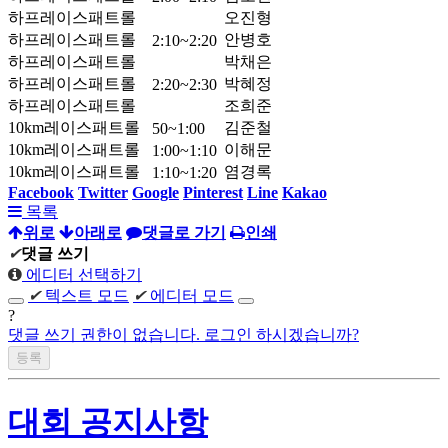
하프레이스패트롤
오진형
하프레이스패트롤
안병호
2:10~2:20
하프레이스패트롤
박채은
하프레이스패트롤
박혜정
2:20~2:30
하프레이스패트롤
조희준
10km레이스패트롤
김준철
50~1:00
10km레이스패트롤
이해문
1:00~1:10
10km레이스패트롤
염경록
1:10~1:20
Facebook
Twitter
Google
Pinterest
Line
Kakao
목록
위로
아래로
댓글로 가기
인쇄
✔
댓글 쓰기
에디터 선택하기
✔
텍스트 모드
✔
에디터 모드
?
댓글 쓰기 권한이 없습니다. 로그인 하시겠습니까?
대회 공지사항