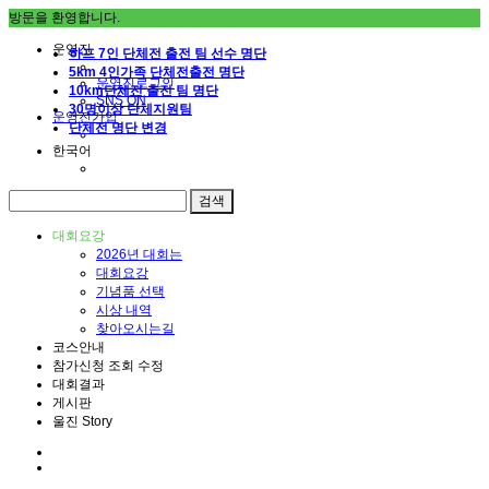
방문을 환영합니다.
운영진
하프 7인 단체전 출전 팀 선수 명단
5km 4인가족 단체전출전 명단
운영진로그인
10km단체전 출전 팀 명단
SNS ON
30명이상 단체지원팀
운영진가입
단체전 명단 변경
한국어
대회요강
2026년 대회는
대회요강
기념품 선택
시상 내역
찾아오시는길
코스안내
참가신청 조회 수정
대회결과
게시판
울진 Story