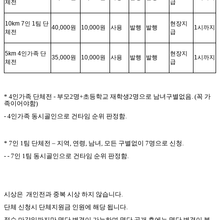
체전
급
10km 7
인
1
팀 단
현장지
40,000
원
10,000
원
사용
발행
발행
1
시까지
체전
급
5km 4
인가족 단
현장지
35,000
원
10,000
원
사용
발행
발행
1
시까지
체전
급
* 4
인가족 단체전
-
부모
2
명
+
초등학교 재학생
2
명으로 남녀구별없음
. (
꼭 가
족이어야함
)
- 4
인가족 동시골인으로 건타임 순위 판정함
.
* 7
인
1
팀 단체전
–
지역
,
연령
,
남녀
,
모든 구별없이
7
명으로 신청
.
- - 7
인
1
팀 동시골인으로 건타임 순위 판정함
.
시상은
개인전과 중복 시상 하지 않습니다
.
단체 신청시 단체지원금 인원에 해당 됩니다
.
접수 마감일까지만 명단 변경이 가능하며 명단 공개 후에는 명단 변경이 불