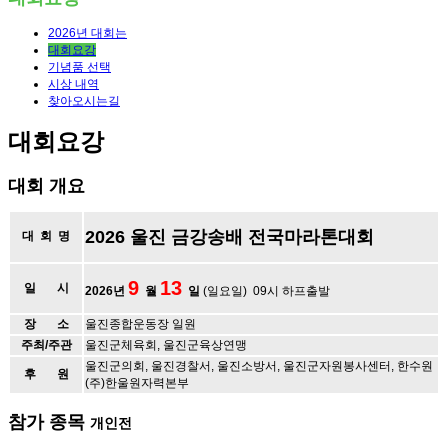
2026년 대회는
대회요강
기념품 선택
시상 내역
찾아오시는길
대회요강
대회 개요
2026 울진 금강송배 전국마라톤대회
대 회 명
9
13
일 시
2026년
월
일
(일요일) 09시 하프출발
장 소
울진종합운동장 일원
주최/주관
울진군체육회, 울진군육상연맹
울진군의회, 울진경찰서, 울진소방서, 울진군자원봉사센터, 한수원
후 원
(주)한울원자력본부
참가 종목
개인전