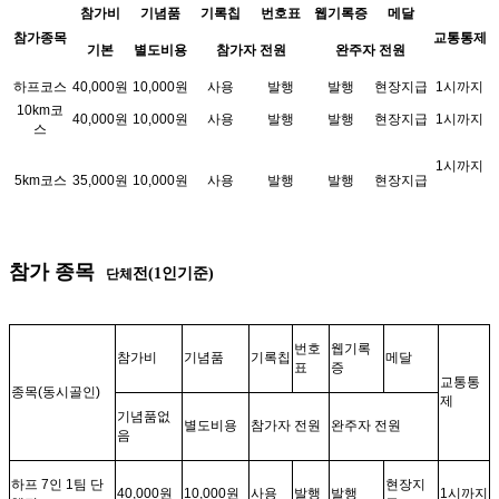
참가비
기념품
기록칩
번호표
웹기록증
메달
참가종목
교통통제
기본
별도비용
참가자 전원
완주자 전원
하프코스
40,000원
10,000원
사용
발행
발행
현장지급
1시까지
10km코
40,000원
10,000원
사용
발행
발행
현장지급
1시까지
스
1시까지
5km코스
35,000원
10,000원
사용
발행
발행
현장지급
참가 종목
전
(1
인기준
)
단체
번호
웹기록
참가비
기념품
기록칩
메달
표
증
교통통
종목
(
동시골인
)
제
기념품없
별도비용
참가자 전원
완주자 전원
음
하프
7
인
1
팀 단
현장지
40,000
원
10,000
원
사용
발행
발행
1
시까지