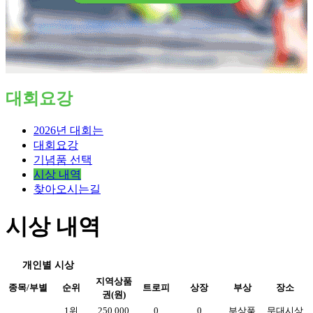
대회요강
2026년 대회는
대회요강
기념품 선택
시상 내역
찾아오시는길
시상 내역
개인별 시상
지역상품
종목/부별
순위
트로피
상장
부상
장소
권(원)
1위
250,000
0
0
부상품
무대시상