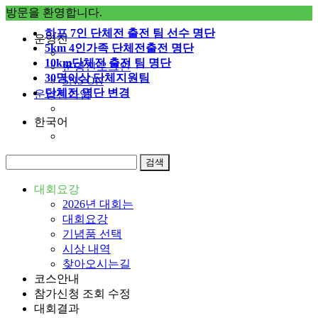
방문을 환영합니다.
하프 7인 단체전 출전 팀 선수 명단
운영진
5km 4인가족 단체전출전 명단
10km단체전 출전 팀 명단
운영진로그인
30명이상 단체지원팀
SNS ON
단체전 명단 변경
운영진가입
한국어
대회요강
2026년 대회는
대회요강
기념품 선택
시상 내역
찾아오시는길
코스안내
참가신청 조회 수정
대회결과