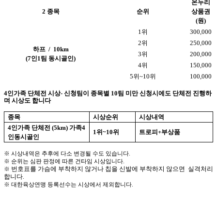
온누리
2 종목
순위
상품권
(원)
1위
300,000
2위
250,000
하프 / 10km
3위
200,000
(7인1팀 동시골인)
4위
150,000
5위~10위
100,000
4
인가족 단체전 시상
-
신청팀이 종목별
10
팀
미만 신청시에도
단체전 진행하
며 시상도 합니다
종목
시상순위
시상내역
4
인가족 단체전
(5km) 가족4
1
위
~10
위
트로피
+
부상품
인동시골인
※
시상내역은 추후에 다소 변경될 수도 있습니다.
※
순위는
심판 판정에 따른 건타임 시상입니다.
번호표를 가슴에 부착하지 않거나 칩을 신발에 부착하지 않으면 실격처리
※
합니다
.
※
대한육상연맹
등록선수는 시상에서 제외합니다.