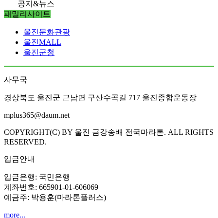
공지&뉴스
패밀리사이트
울진문화관광
울진MALL
울진군청
사무국
경상북도 울진군 근남면 구산수곡길 717 울진종합운동장
mplus365@daum.net
COPYRIGHT(C) BY 울진 금강송배 전국마라톤. ALL RIGHTS
RESERVED.
입금안내
입금은행: 국민은행
계좌번호: 665901-01-606069
예금주: 박용훈(마라톤플러스)
more...