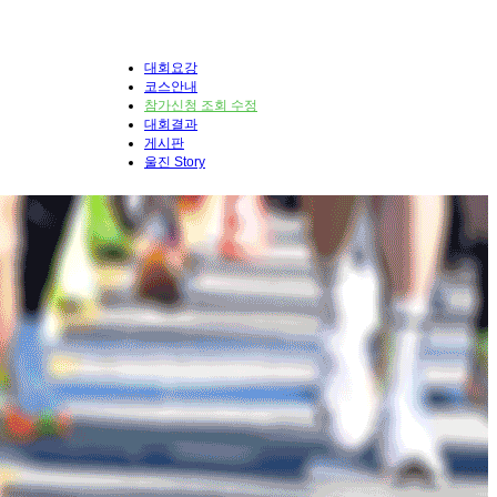
대회요강
코스안내
참가신청 조회 수정
대회결과
게시판
울진 Story